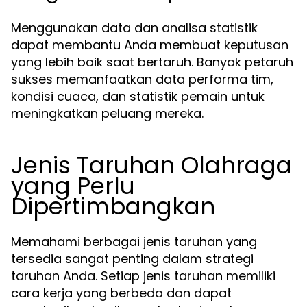
Menggunakan data dan analisa statistik
dapat membantu Anda membuat keputusan
yang lebih baik saat bertaruh. Banyak petaruh
sukses memanfaatkan data performa tim,
kondisi cuaca, dan statistik pemain untuk
meningkatkan peluang mereka.
Jenis Taruhan Olahraga
yang Perlu
Dipertimbangkan
Memahami berbagai jenis taruhan yang
tersedia sangat penting dalam strategi
taruhan Anda. Setiap jenis taruhan memiliki
cara kerja yang berbeda dan dapat