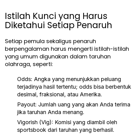
Istilah Kunci yang Harus
Diketahui Setiap Penaruh
Setiap pemula sekaligus penaruh
berpengalaman harus mengerti istilah-istilah
yang umum digunakan dalam taruhan
olahraga, seperti:
Odds:
Angka yang menunjukkan peluang
terjadinya hasil tertentu; odds bisa berbentuk
desimal, fraksional, atau Amerika.
Payout:
Jumlah uang yang akan Anda terima
jika taruhan Anda menang.
Vigorish (Vig):
Komisi yang diambil oleh
sportsbook dari taruhan yang berhasil.