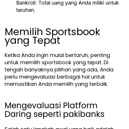
Bankroll:
Total uang yang Anda miliki untuk
taruhan.
Memilih Sportsbook
yang Tepat
Ketika Anda ingin mulai bertaruh, penting
untuk memilih sportsbook yang tepat. Di
tengah banyaknya pilihan yang ada, Anda
perlu mengevaluasi berbagai hal untuk
memastikan Anda memilih yang terbaik.
Mengevaluasi Platform
Daring seperti pakibanks