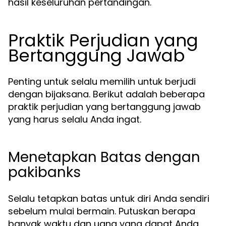
hasil keseluruhan pertandingan.
Praktik Perjudian yang
Bertanggung Jawab
Penting untuk selalu memilih untuk berjudi
dengan bijaksana. Berikut adalah beberapa
praktik perjudian yang bertanggung jawab
yang harus selalu Anda ingat.
Menetapkan Batas dengan
pakibanks
Selalu tetapkan batas untuk diri Anda sendiri
sebelum mulai bermain. Putuskan berapa
banyak waktu dan uang yang dapat Anda