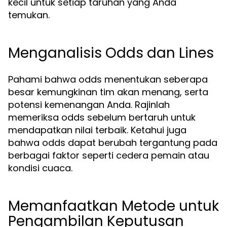
kecil untuk setiap taruhan yang Anda
temukan.
Menganalisis Odds dan Lines
Pahami bahwa odds menentukan seberapa
besar kemungkinan tim akan menang, serta
potensi kemenangan Anda. Rajinlah
memeriksa odds sebelum bertaruh untuk
mendapatkan nilai terbaik. Ketahui juga
bahwa odds dapat berubah tergantung pada
berbagai faktor seperti cedera pemain atau
kondisi cuaca.
Memanfaatkan Metode untuk
Pengambilan Keputusan