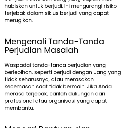
habiskan untuk berjudi. Ini mengurangi risiko
terjebak dalam siklus berjudi yang dapat
merugikan.
Mengenali Tanda-Tanda
Perjudian Masalah
Waspadai tanda-tanda perjudian yang
berlebihan, seperti berjudi dengan uang yang
tidak seharusnya, atau merasakan
kecemasan saat tidak bermain. Jika Anda
merasa terjebak, carilah dukungan dari
profesional atau organisasi yang dapat
membantu.