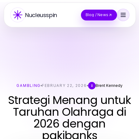
Nucleusspin
Blog / News
GAMBLING
FEBRUARY 22, 2026
Brent Kennedy
B
Strategi Menang untuk
Taruhan Olahraga di
2026 dengan
pakibanks